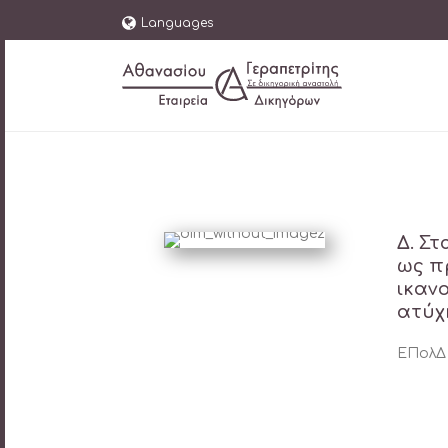
Languages
Δ. Σ
ως π
ικαν
ατύχ
ΕΠολΔ 