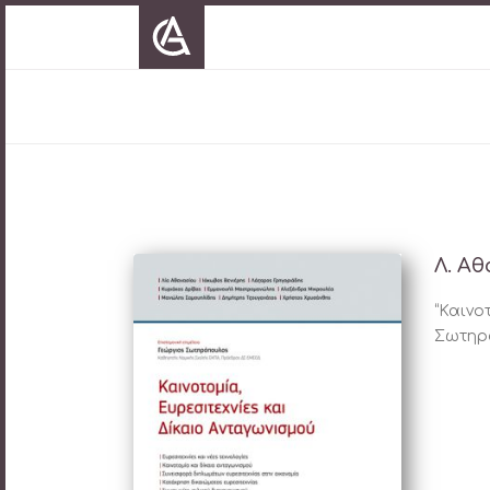
Λ. Α
“Καινο
Σωτηρό